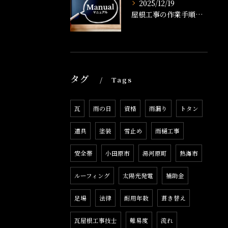
2025/12/19
屋根工事の作業手順書とは？工事の流れや準備、品質管理まで徹底解説
タグ
Tags
瓦
雨の日
資格
雨漏り
トタン
道具
塗装
雪止め
雨樋工事
安全帯
小田原市
湯河原町
熱海市
ルーフィング
太陽光発電
補助金
足場
法律
耐用年数
葺き替え
瓦屋根工事技士
難易度
流れ