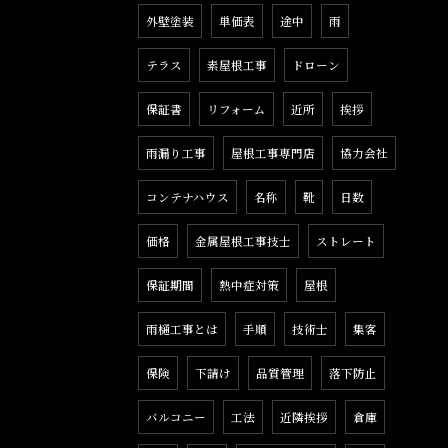
外壁塗装
単価表
途中
雨
テラス
素屋根工事
ドローン
保証書
リフォーム
近所
挨拶
雨漏り工事
屋根工事専門店
協力会社
コンテナハウス
名称
靴
日数
価格
金属屋根工事技士
ストレート
保証期間
熱中症対策
屋根
雨樋工事とは
手順
技術士
集客
保険
下請け
品質管理
落下防止
バルコニー
工法
近隣挨拶
倉庫