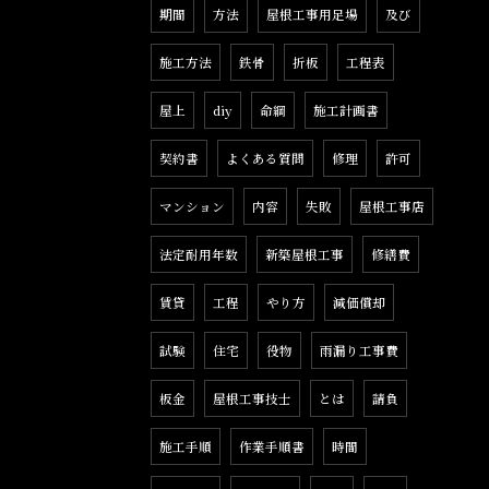
期間
方法
屋根工事用足場
及び
施工方法
鉄骨
折板
工程表
屋上
diy
命綱
施工計画書
契約書
よくある質問
修理
許可
マンション
内容
失敗
屋根工事店
法定耐用年数
新築屋根工事
修繕費
賃貸
工程
やり方
減価償却
試験
住宅
役物
雨漏り工事費
板金
屋根工事技士
とは
請負
施工手順
作業手順書
時間