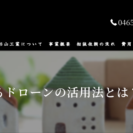
046
杉山工業について
事業概要
相談依頼の流れ
費用
初めての方へ
屋根の葺き替え
屋根シングル葺き
るドローンの活用法とは
屋根のカバー工法
屋根の板金工事
屋根の雨漏り修理