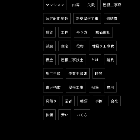
マンション
内容
失敗
屋根工事店
法定耐用年数
新築屋根工事
修繕費
賃貸
工程
やり方
減価償却
試験
住宅
役物
雨漏り工事費
板金
屋根工事技士
とは
請負
施工手順
作業手順書
時間
南足柄市
屋根工事
相場
費用
見積り
業者
種類
事例
会社
依頼
安い
いくら