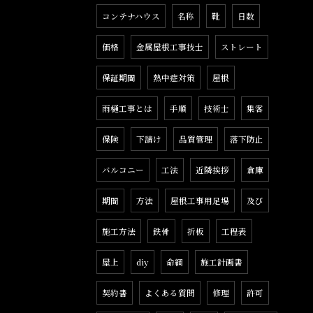
コンテナハウス
名称
靴
日数
価格
金属屋根工事技士
ストレート
保証期間
熱中症対策
屋根
雨樋工事とは
手順
技術士
集客
保険
下請け
品質管理
落下防止
バルコニー
工法
近隣挨拶
倉庫
期間
方法
屋根工事用足場
及び
施工方法
鉄骨
折板
工程表
屋上
diy
命綱
施工計画書
契約書
よくある質問
修理
許可