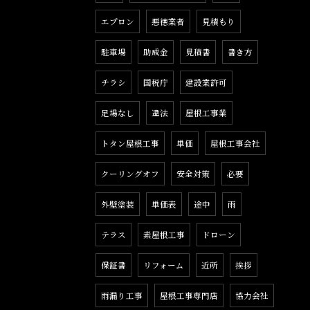
エプロン
悪徳業者
見積もり
駐車場
助成金
見積書
書き方
チラシ
国税庁
建設業許可
足場なし
違法
屋根工事業
トタン屋根工事
単価
屋根工事会社
クーリングオフ
安全対策
必要
外壁塗装
単価表
途中
雨
テラス
素屋根工事
ドローン
保証書
リフォーム
近所
挨拶
雨漏り工事
屋根工事専門店
協力会社