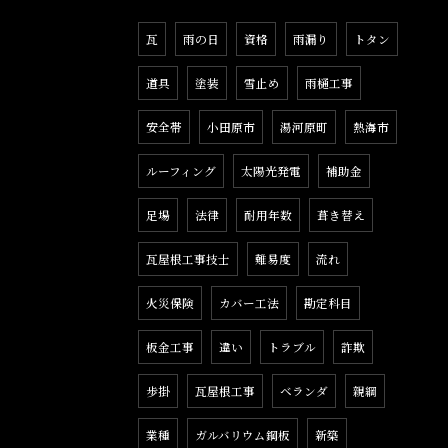
瓦
雨の日
資格
雨漏り
トタン
道具
塗装
雪止め
雨樋工事
安全帯
小田原市
湯河原町
熱海市
ルーフィング
太陽光発電
補助金
足場
法律
耐用年数
葺き替え
瓦屋根工事技士
難易度
流れ
火災保険
カバー工法
勘定科目
板金工事
違い
トラブル
詐欺
歩掛
瓦屋根工事
ベランダ
親綱
業種
ガルバリウム鋼板
新築