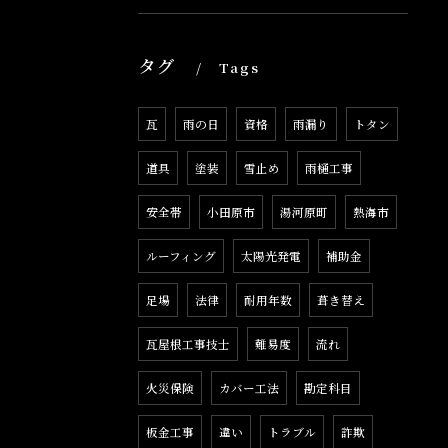
タグ
Tags
瓦
雨の日
資格
雨漏り
トタン
道具
塗装
雪止め
雨樋工事
安全帯
小田原市
湯河原町
熱海市
ルーフィング
太陽光発電
補助金
足場
法律
耐用年数
葺き替え
瓦屋根工事技士
難易度
流れ
火災保険
カバー工法
勘定科目
板金工事
違い
トラブル
詐欺