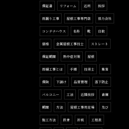
保証書
リフォーム
近所
挨拶
雨漏り工事
屋根工事専門店
協力会社
コンテナハウス
名称
靴
日数
価格
金属屋根工事技士
ストレート
保証期間
熱中症対策
屋根
雨樋工事とは
手順
技術士
集客
保険
下請け
品質管理
落下防止
バルコニー
工法
近隣挨拶
倉庫
期間
方法
屋根工事用足場
及び
施工方法
鉄骨
折板
工程表