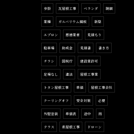
歩掛
瓦屋根工事
ベランダ
親綱
業種
ガルバリウム鋼板
新築
エプロン
悪徳業者
見積もり
駐車場
助成金
見積書
書き方
チラシ
国税庁
建設業許可
足場なし
違法
屋根工事業
トタン屋根工事
単価
屋根工事会社
クーリングオフ
安全対策
必要
外壁塗装
単価表
途中
雨
テラス
素屋根工事
ドローン