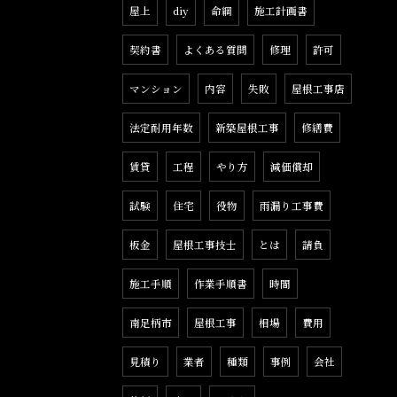
屋上
diy
命綱
施工計画書
契約書
よくある質問
修理
許可
マンション
内容
失敗
屋根工事店
法定耐用年数
新築屋根工事
修繕費
賃貸
工程
やり方
減価償却
試験
住宅
役物
雨漏り工事費
板金
屋根工事技士
とは
請負
施工手順
作業手順書
時間
南足柄市
屋根工事
相場
費用
見積り
業者
種類
事例
会社