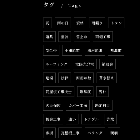
タグ
Tags
瓦
雨の日
資格
雨漏り
トタン
道具
塗装
雪止め
雨樋工事
安全帯
小田原市
湯河原町
熱海市
ルーフィング
太陽光発電
補助金
足場
法律
耐用年数
葺き替え
瓦屋根工事技士
難易度
流れ
火災保険
カバー工法
勘定科目
板金工事
違い
トラブル
詐欺
歩掛
瓦屋根工事
ベランダ
親綱