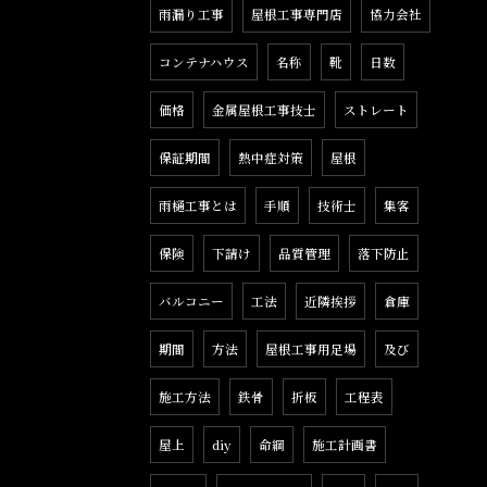
雨漏り工事
屋根工事専門店
協力会社
コンテナハウス
名称
靴
日数
価格
金属屋根工事技士
ストレート
保証期間
熱中症対策
屋根
雨樋工事とは
手順
技術士
集客
保険
下請け
品質管理
落下防止
バルコニー
工法
近隣挨拶
倉庫
期間
方法
屋根工事用足場
及び
施工方法
鉄骨
折板
工程表
屋上
diy
命綱
施工計画書