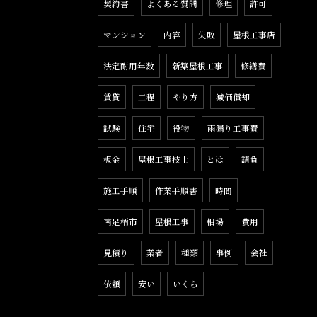
契約書
よくある質問
修理
許可
マンション
内容
失敗
屋根工事店
法定耐用年数
新築屋根工事
修繕費
賃貸
工程
やり方
減価償却
試験
住宅
役物
雨漏り工事費
板金
屋根工事技士
とは
請負
施工手順
作業手順書
時間
南足柄市
屋根工事
相場
費用
見積り
業者
種類
事例
会社
依頼
安い
いくら