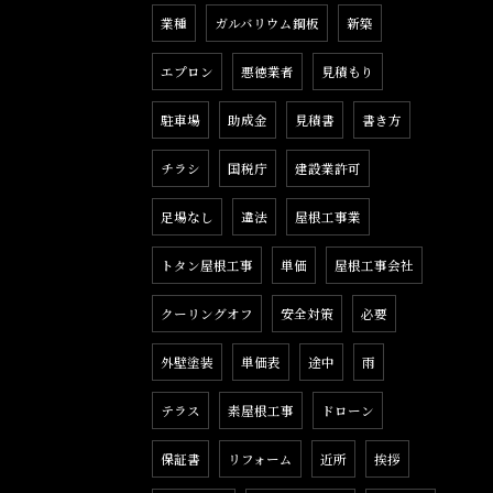
業種
ガルバリウム鋼板
新築
エプロン
悪徳業者
見積もり
駐車場
助成金
見積書
書き方
チラシ
国税庁
建設業許可
足場なし
違法
屋根工事業
トタン屋根工事
単価
屋根工事会社
クーリングオフ
安全対策
必要
外壁塗装
単価表
途中
雨
テラス
素屋根工事
ドローン
保証書
リフォーム
近所
挨拶