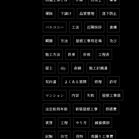
保険
下請け
品質管理
落下防止
バルコニー
工法
近隣挨拶
倉庫
期間
方法
屋根工事用足場
及び
施工方法
鉄骨
折板
工程表
屋上
diy
命綱
施工計画書
契約書
よくある質問
修理
許可
マンション
内容
失敗
屋根工事店
法定耐用年数
新築屋根工事
修繕費
賃貸
工程
やり方
減価償却
試験
住宅
役物
雨漏り工事費