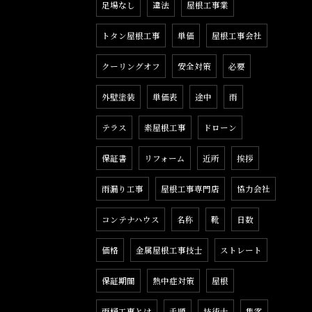
足場なし
違法
屋根工事業
トタン屋根工事
単価
屋根工事会社
クーリングオフ
安全対策
必要
外壁塗装
単価表
途中
雨
テラス
素屋根工事
ドローン
保証書
リフォーム
近所
挨拶
雨漏り工事
屋根工事専門店
協力会社
コンテナハウス
名称
靴
日数
価格
金属屋根工事技士
ストレート
保証期間
熱中症対策
屋根
雨樋工事とは
手順
技術士
集客