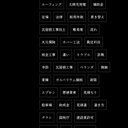
ルーフィング
太陽光発電
補助金
足場
法律
耐用年数
葺き替え
瓦屋根工事技士
難易度
流れ
火災保険
カバー工法
勘定科目
板金工事
違い
トラブル
詐欺
歩掛
瓦屋根工事
ベランダ
親綱
業種
ガルバリウム鋼板
新築
エプロン
悪徳業者
見積もり
駐車場
助成金
見積書
書き方
チラシ
国税庁
建設業許可