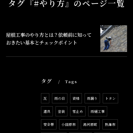
タグ『#やり方』のページ一覧
屋根工事のやり方とは？依頼前に知って
おきたい基本とチェックポイント
タグ
Tags
瓦
雨の日
資格
雨漏り
トタン
道具
塗装
雪止め
雨樋工事
安全帯
小田原市
湯河原町
熱海市