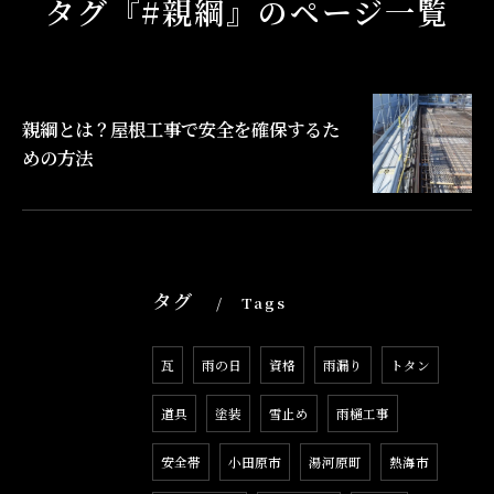
タグ『#親綱』のページ一覧
親綱とは？屋根工事で安全を確保するた
めの方法
タグ
Tags
瓦
雨の日
資格
雨漏り
トタン
道具
塗装
雪止め
雨樋工事
安全帯
小田原市
湯河原町
熱海市