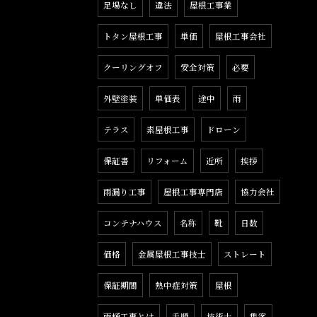
足場なし
違法
屋根工事業
トタン屋根工事
単価
屋根工事会社
クーリングオフ
安全対策
必要
外壁塗装
単価表
途中
雨
テラス
素屋根工事
ドローン
保証書
リフォーム
近所
挨拶
雨漏り工事
屋根工事専門店
協力会社
コンテナハウス
名称
靴
日数
価格
金属屋根工事技士
ストレート
保証期間
熱中症対策
屋根
雨樋工事とは
手順
技術士
集客