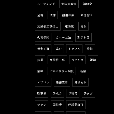
ルーフィング
太陽光発電
補助金
足場
法律
耐用年数
葺き替え
瓦屋根工事技士
難易度
流れ
火災保険
カバー工法
勘定科目
板金工事
違い
トラブル
詐欺
歩掛
瓦屋根工事
ベランダ
親綱
業種
ガルバリウム鋼板
新築
エプロン
悪徳業者
見積もり
駐車場
助成金
見積書
書き方
チラシ
国税庁
建設業許可