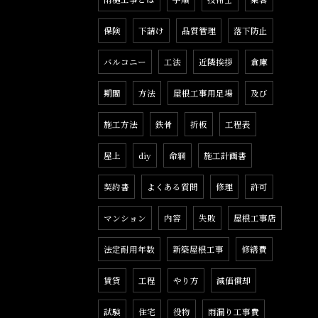
保険
下請け
品質管理
落下防止
バルコニー
工法
近隣挨拶
倉庫
期間
方法
屋根工事用足場
及び
施工方法
鉄骨
折板
工程表
屋上
diy
命綱
施工計画書
契約書
よくある質問
修理
許可
マンション
内容
失敗
屋根工事店
法定耐用年数
新築屋根工事
修繕費
賃貸
工程
やり方
減価償却
試験
住宅
役物
雨漏り工事費