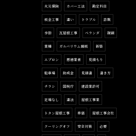
火災保険
カバー工法
勘定科目
板金工事
違い
トラブル
詐欺
歩掛
瓦屋根工事
ベランダ
親綱
業種
ガルバリウム鋼板
新築
エプロン
悪徳業者
見積もり
駐車場
助成金
見積書
書き方
チラシ
国税庁
建設業許可
足場なし
違法
屋根工事業
トタン屋根工事
単価
屋根工事会社
クーリングオフ
安全対策
必要