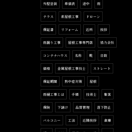
外壁塗装
単価表
途中
雨
テラス
素屋根工事
ドローン
保証書
リフォーム
近所
挨拶
雨漏り工事
屋根工事専門店
協力会社
コンテナハウス
名称
靴
日数
価格
金属屋根工事技士
ストレート
保証期間
熱中症対策
屋根
雨樋工事とは
手順
技術士
集客
保険
下請け
品質管理
落下防止
バルコニー
工法
近隣挨拶
倉庫