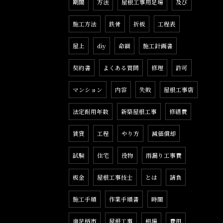
期間
方法
屋根工事用足場
及び
施工方法
鉄骨
折板
工程表
屋上
diy
命綱
施工計画書
契約書
よくある質問
修理
許可
マンション
内容
失敗
屋根工事店
法定耐用年数
新築屋根工事
修繕費
賃貸
工程
やり方
減価償却
試験
住宅
役物
雨漏り工事費
板金
屋根工事技士
とは
請負
施工手順
作業手順書
時間
南足柄市
屋根工事
相場
費用