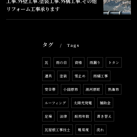
工事.外壁工事.塗装工事.外構工事.その他
リフォーム工事承ります
タグ
Tags
瓦
雨の日
資格
雨漏り
トタン
道具
塗装
雪止め
雨樋工事
安全帯
小田原市
湯河原町
熱海市
ルーフィング
太陽光発電
補助金
足場
法律
耐用年数
葺き替え
瓦屋根工事技士
難易度
流れ