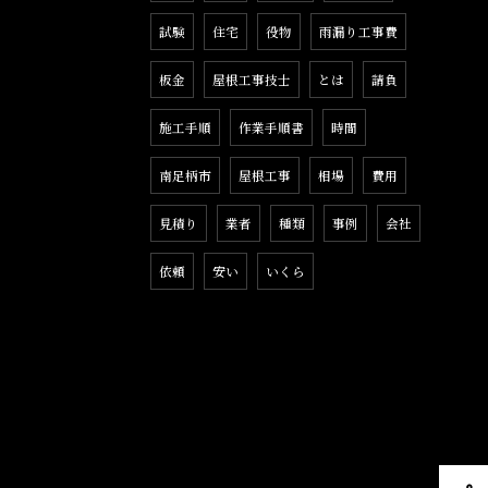
試験
住宅
役物
雨漏り工事費
板金
屋根工事技士
とは
請負
施工手順
作業手順書
時間
南足柄市
屋根工事
相場
費用
見積り
業者
種類
事例
会社
依頼
安い
いくら