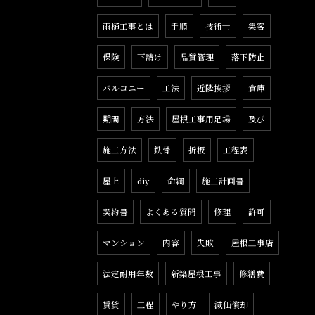
雨樋工事とは
手順
技術士
集客
保険
下請け
品質管理
落下防止
バルコニー
工法
近隣挨拶
倉庫
期間
方法
屋根工事用足場
及び
施工方法
鉄骨
折板
工程表
屋上
diy
命綱
施工計画書
契約書
よくある質問
修理
許可
マンション
内容
失敗
屋根工事店
法定耐用年数
新築屋根工事
修繕費
賃貸
工程
やり方
減価償却