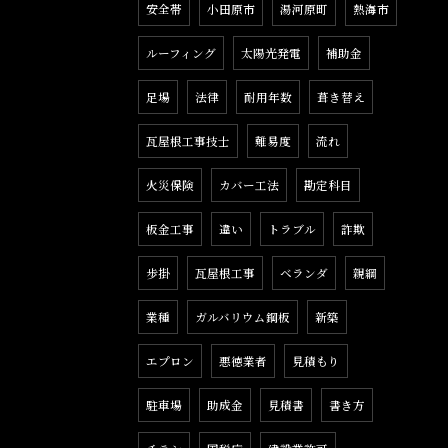
安全帯
小田原市
湯河原町
熱海市
ルーフィング
太陽光発電
補助金
足場
法律
耐用年数
葺き替え
瓦屋根工事技士
難易度
流れ
火災保険
カバー工法
勘定科目
板金工事
違い
トラブル
詐欺
歩掛
瓦屋根工事
ベランダ
親綱
業種
ガルバリウム鋼板
新築
エプロン
悪徳業者
見積もり
駐車場
助成金
見積書
書き方