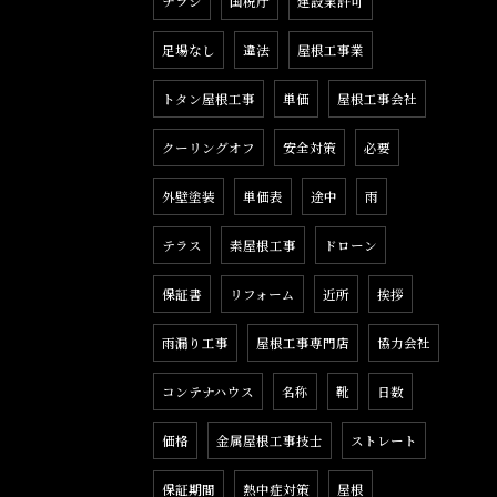
チラシ
国税庁
建設業許可
足場なし
違法
屋根工事業
トタン屋根工事
単価
屋根工事会社
クーリングオフ
安全対策
必要
外壁塗装
単価表
途中
雨
テラス
素屋根工事
ドローン
保証書
リフォーム
近所
挨拶
雨漏り工事
屋根工事専門店
協力会社
コンテナハウス
名称
靴
日数
価格
金属屋根工事技士
ストレート
保証期間
熱中症対策
屋根