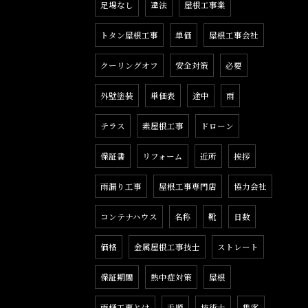
足場なし
違法
屋根工事業
トタン屋根工事
単価
屋根工事会社
クーリングオフ
安全対策
必要
外壁塗装
単価表
途中
雨
テラス
素屋根工事
ドローン
保証書
リフォーム
近所
挨拶
雨漏り工事
屋根工事専門店
協力会社
コンテナハウス
名称
靴
日数
価格
金属屋根工事技士
ストレート
保証期間
熱中症対策
屋根
雨樋工事とは
手順
技術士
集客