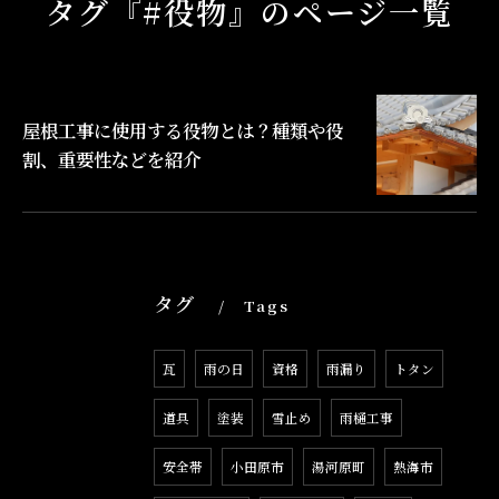
タグ『#役物』のページ一覧
屋根工事に使用する役物とは？種類や役
割、重要性などを紹介
タグ
Tags
瓦
雨の日
資格
雨漏り
トタン
道具
塗装
雪止め
雨樋工事
安全帯
小田原市
湯河原町
熱海市