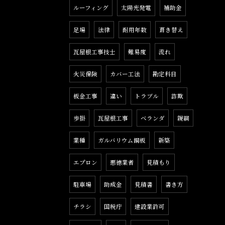
ルーフィング
太陽光発電
補助金
足場
法律
耐用年数
葺き替え
瓦屋根工事技士
難易度
流れ
火災保険
カバー工法
勘定科目
板金工事
違い
トラブル
詐欺
歩掛
瓦屋根工事
ベランダ
親綱
業種
ガルバリウム鋼板
新築
エプロン
悪徳業者
見積もり
駐車場
助成金
見積書
書き方
チラシ
国税庁
建設業許可