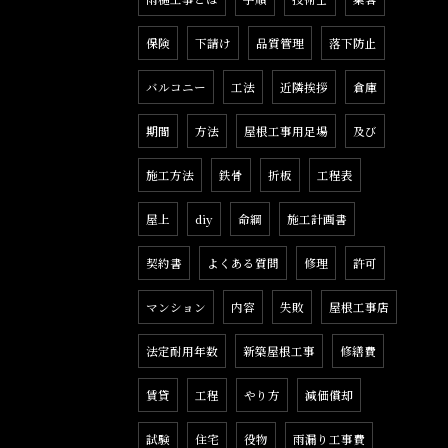
保険
下請け
品質管理
落下防止
バルコニー
工法
近隣挨拶
倉庫
期間
方法
屋根工事用足場
及び
施工方法
鉄骨
折板
工程表
屋上
diy
命綱
施工計画書
契約書
よくある質問
修理
許可
マンション
内容
失敗
屋根工事店
法定耐用年数
新築屋根工事
修繕費
賃貸
工程
やり方
減価償却
試験
住宅
役物
雨漏り工事費