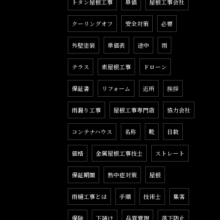
トタン屋根工事
単価
屋根工事会社
クーリングオフ
安全対策
必要
外壁塗装
単価表
途中
雨
テラス
素屋根工事
ドローン
保証書
リフォーム
近所
挨拶
雨漏り工事
屋根工事専門店
協力会社
コンテナハウス
名称
靴
日数
価格
金属屋根工事技士
ストレート
保証期間
熱中症対策
屋根
雨樋工事とは
手順
技術士
集客
保険
下請け
品質管理
落下防止