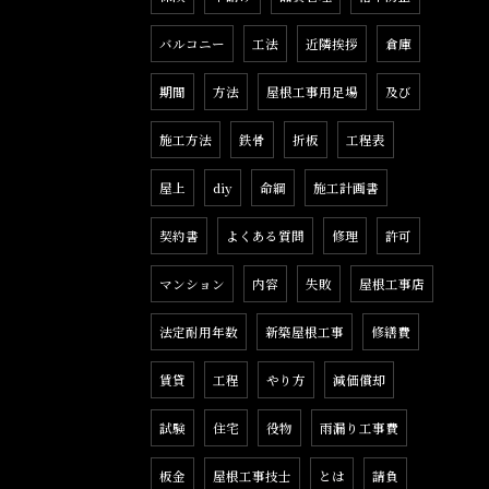
バルコニー
工法
近隣挨拶
倉庫
期間
方法
屋根工事用足場
及び
施工方法
鉄骨
折板
工程表
屋上
diy
命綱
施工計画書
契約書
よくある質問
修理
許可
マンション
内容
失敗
屋根工事店
法定耐用年数
新築屋根工事
修繕費
賃貸
工程
やり方
減価償却
試験
住宅
役物
雨漏り工事費
板金
屋根工事技士
とは
請負