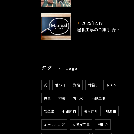
2025/12/19
屋根工事の作業手順書とは？工事の流れや準備、品質管理まで徹底解説
タグ
Tags
瓦
雨の日
資格
雨漏り
トタン
道具
塗装
雪止め
雨樋工事
安全帯
小田原市
湯河原町
熱海市
ルーフィング
太陽光発電
補助金