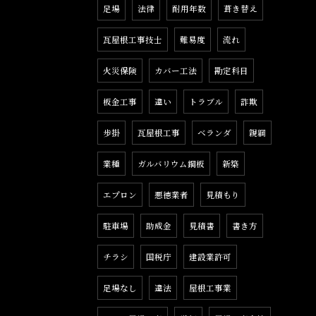
足場
法律
耐用年数
葺き替え
瓦屋根工事技士
難易度
流れ
火災保険
カバー工法
勘定科目
板金工事
違い
トラブル
詐欺
歩掛
瓦屋根工事
ベランダ
親綱
業種
ガルバリウム鋼板
新築
エプロン
悪徳業者
見積もり
駐車場
助成金
見積書
書き方
チラシ
国税庁
建設業許可
足場なし
違法
屋根工事業