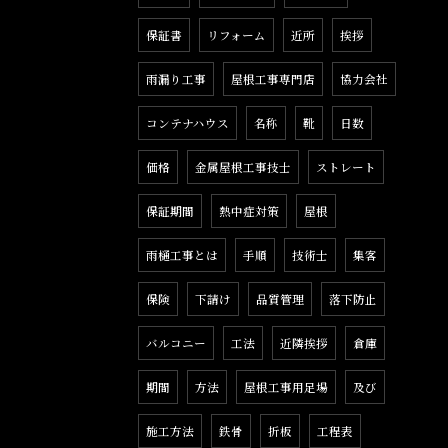
保証書
リフォーム
近所
挨拶
雨漏り工事
屋根工事専門店
協力会社
コンテナハウス
名称
靴
日数
価格
金属屋根工事技士
ストレート
保証期間
熱中症対策
屋根
雨樋工事とは
手順
技術士
集客
保険
下請け
品質管理
落下防止
バルコニー
工法
近隣挨拶
倉庫
期間
方法
屋根工事用足場
及び
施工方法
鉄骨
折板
工程表