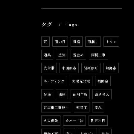
タグ
Tags
瓦
雨の日
資格
雨漏り
トタン
道具
塗装
雪止め
雨樋工事
安全帯
小田原市
湯河原町
熱海市
ルーフィング
太陽光発電
補助金
足場
法律
耐用年数
葺き替え
瓦屋根工事技士
難易度
流れ
火災保険
カバー工法
勘定科目
板金工事
違い
トラブル
詐欺