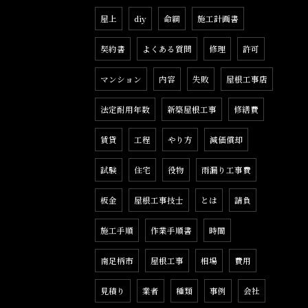
屋上
diy
命綱
施工計画書
契約書
よくある質問
修理
許可
マンション
内容
失敗
屋根工事店
法定耐用年数
新築屋根工事
修繕費
賃貸
工程
やり方
減価償却
試験
住宅
役物
雨漏り工事費
板金
屋根工事技士
とは
請負
施工手順
作業手順書
時間
南足柄市
屋根工事
相場
費用
見積り
業者
種類
事例
会社