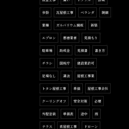
歩掛
瓦屋根工事
ベランダ
親綱
業種
ガルバリウム鋼板
新築
エプロン
悪徳業者
見積もり
駐車場
助成金
見積書
書き方
チラシ
国税庁
建設業許可
足場なし
違法
屋根工事業
トタン屋根工事
単価
屋根工事会社
クーリングオフ
安全対策
必要
外壁塗装
単価表
途中
雨
テラス
素屋根工事
ドローン